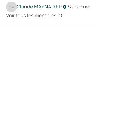
Claude MAYNADIER
S'abonner
Claude MAYNADIER
Voir tous les membres (1)
CONTACT
Viviane
JEULIN
06.80.57.65.98
jeulin.viviane@gmail.com