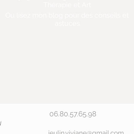
Thérapie et Art
Ou lisez mon blog pour des conseils et
astuces
06.80.57.65.98
N
jeulin.viviane@gmail.com