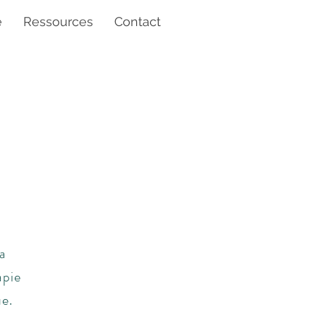
e
Ressources
Contact
une
a
apie
e.