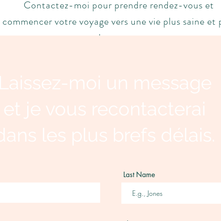
Contactez-moi pour prendre rendez-vous et
commencer votre voyage vers une vie plus saine et 
heureuse.
Paris, France | +33 6 12 34 56 78 |
info@vivianejeulin.com
Laissez-moi un message
et je vous recontacterai
dans les plus brefs délais.
Last Name