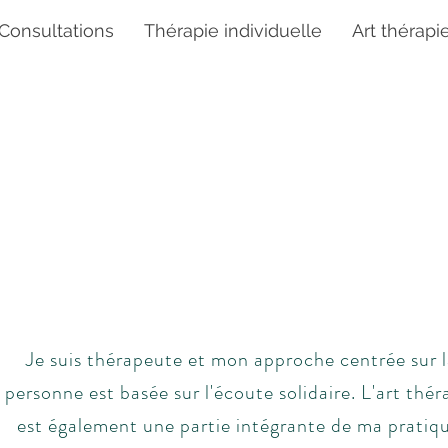
Consultations
Thérapie individuelle
Art thérapi
Contactez-moi
Prenez rendez-vous pour 
consultation
Je suis thérapeute et mon approche centrée sur l
personne est basée sur l'écoute solidaire. L'art thér
est également une partie intégrante de ma pratiqu