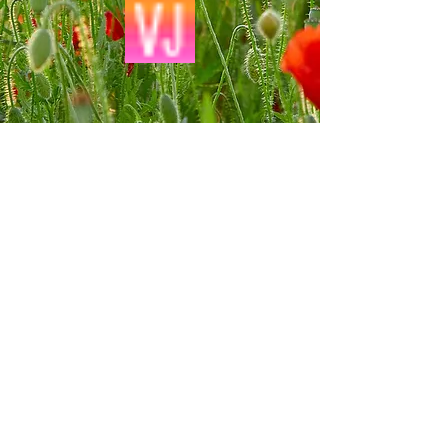
CONTACT
Viviane
JEULIN
06.80.57.65.98
jeulin.viviane@gmail.com