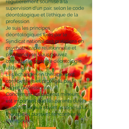
régulièrement soumise à la
supervision d'un pair, selon le code
déontologique et l'éthique de la
profession.
Je suis les principes
déontologiques fixés par le
Syndicat national des praticiens en
psychothérapie relationnelle et
psychanalyse. Vous pouvez
consulter le
code de déontologie
utilisé ici
.
Les échanges en thérapie sont
confidentiels et protégés par le
secret professionnel.
Concernant les patients mineurs, il
est important que les parents ou les
gardiens légaux soient associés à la
thérapie et puissent rencontrer le
thérapeute.